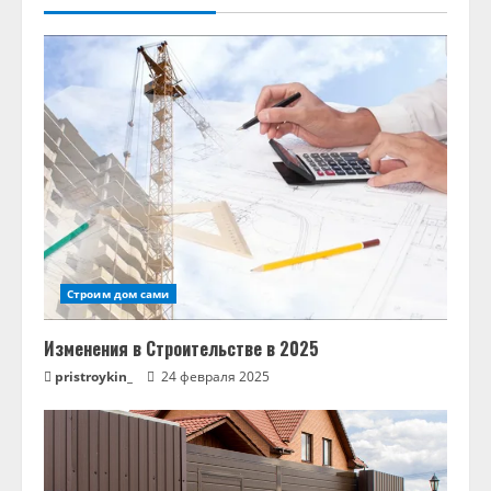
ж
и
т
ь
ч
т
е
Строим дом сами
н
Изменения в Строительстве в 2025
и
pristroykin_
24 февраля 2025
е