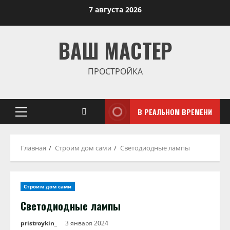
Перейти
7 августа 2026
к
содержимому
ВАШ МАСТЕР
ПРОСТРОЙКА
В РЕАЛЬНОМ ВРЕМЕНИ
Основное
меню
Главная
Строим дом сами
Светодиодные лампы
Строим дом сами
Светодиодные лампы
pristroykin_
3 января 2024