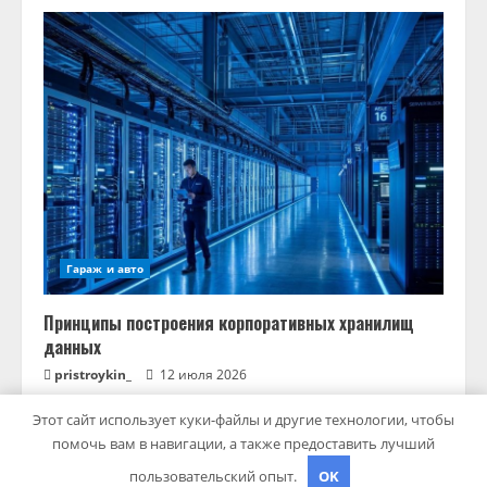
Гараж и авто
Принципы построения корпоративных хранилищ
данных
pristroykin_
12 июля 2026
Этот сайт использует куки-файлы и другие технологии, чтобы
помочь вам в навигации, а также предоставить лучший
Copyright © Все права защищены.
|
MoreNews
от AF
пользовательский опыт.
OK
themes.