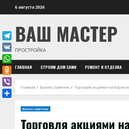
Перейти
6 августа 2026
к
содержимому
ВАШ МАСТЕР
Telegram
ПРОСТРОЙКА
VK
ГЛАВНАЯ
СТРОИМ ДОМ САМИ
РЕМОНТ И ОТДЕЛКА
WhatsApp
Odnoklassniki
Главная
Бизнес советник
Торговля акциями на бирже в 
Viber
Отправить
Бизнес советник
Торговля акциями на