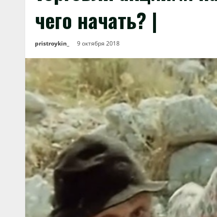
чего начать? |
pristroykin_
9 октября 2018