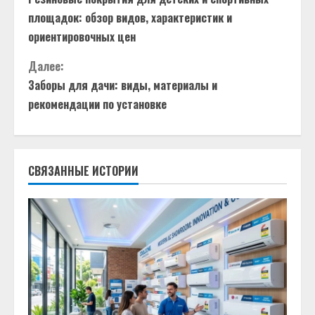
р
площадок: обзор видов, характеристик и
о
ориентировочных цен
д
Далее:
Заборы для дачи: виды, материалы и
о
рекомендации по установке
л
ж
СВЯЗАННЫЕ ИСТОРИИ
и
т
ь
ч
т