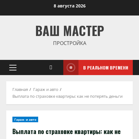
Перейти
8 августа 2026
к
содержимому
ВАШ МАСТЕР
ПРОСТРОЙКА
В РЕАЛЬНОМ ВРЕМЕНИ
Основное
меню
Главная
Гараж и авто
Выплата по страховке квартиры: как не потерять деньги
Гараж и авто
Выплата по страховке квартиры: как не