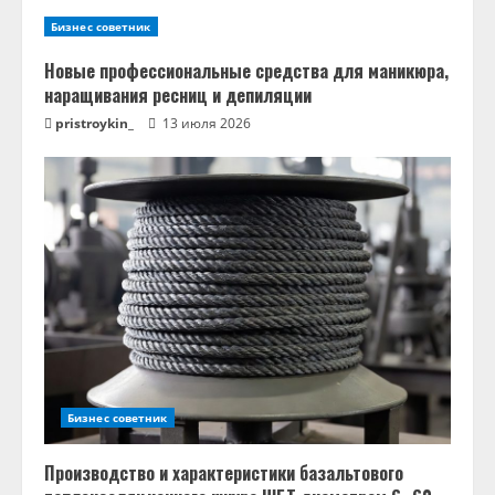
и
Бизнес советник
е
Новые профессиональные средства для маникюра,
наращивания ресниц и депиляции
pristroykin_
13 июля 2026
Бизнес советник
Производство и характеристики базальтового