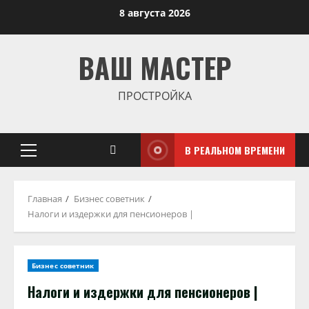
Перейти
8 августа 2026
к
содержимому
ВАШ МАСТЕР
ПРОСТРОЙКА
В РЕАЛЬНОМ ВРЕМЕНИ
Основное
меню
Главная
Бизнес советник
Налоги и издержки для пенсионеров |
Бизнес советник
Налоги и издержки для пенсионеров |