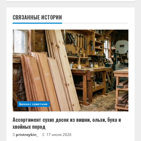
о
СВЯЗАННЫЕ ИСТОРИИ
л
ж
и
т
ь
ч
т
Бизнес советник
е
Ассортимент сухих досок из вишни, ольхи, бука и
хвойных пород
н
pristroykin_
17 июля 2026