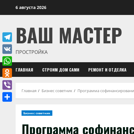
Перейти
6 августа 2026
к
содержимому
ВАШ МАСТЕР
Telegram
ПРОСТРОЙКА
VK
ГЛАВНАЯ
СТРОИМ ДОМ САМИ
РЕМОНТ И ОТДЕЛКА
WhatsApp
Odnoklassniki
Главная
Бизнес советник
Программа софинансирования 
Viber
Отправить
Бизнес советник
Программа софинанс